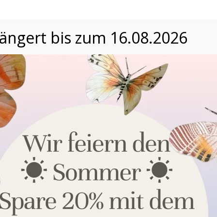
längert bis zum 16.08.2026
59,90
€
22,90
€
Datenschutzeinstellungen
Wir nutzen Cookies auf unserer Website. Einige von ihnen
sind essenziell, während andere uns helfen, unsere Website
und die Nutzererfahrung zu verbessern. Nähere
Informationen über die Verwendung Ihrer Daten finden Sie in