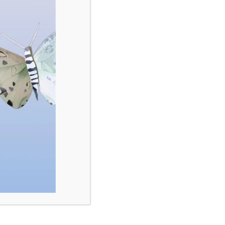
49,90
€