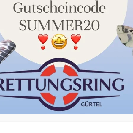
unserer Datenschutzerklärung. Sie können Ihre Auswahl
jederzeit unter Einstellungen widerrufen oder anpassen.
Akzeptieren
Einstellungen
59,90
€
49,90
€